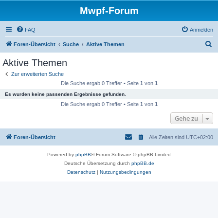
Mwpf-Forum
FAQ
Anmelden
S
Foren-Übersicht
Suche
Aktive Themen
u
Aktive Themen
c
Zur erweiterten Suche
h
Die Suche ergab 0 Treffer • Seite
1
von
1
e
Es wurden keine passenden Ergebnisse gefunden.
Die Suche ergab 0 Treffer • Seite
1
von
1
Gehe zu
Foren-Übersicht
Alle Zeiten sind
UTC+02:00
Powered by
phpBB
® Forum Software © phpBB Limited
Deutsche Übersetzung durch
phpBB.de
Datenschutz
|
Nutzungsbedingungen