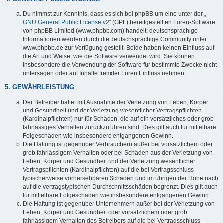
Du nimmst zur Kenntnis, dass es sich bei phpBB um eine unter der „
GNU General Public License v2
“ (GPL) bereitgestellten Foren-Software
von phpBB Limited (www.phpbb.com) handelt; deutschsprachige
Informationen werden durch die deutschsprachige Community unter
www.phpbb.de zur Verfügung gestellt. Beide haben keinen Einfluss auf
die Art und Weise, wie die Software verwendet wird. Sie können
insbesondere die Verwendung der Software für bestimmte Zwecke nicht
untersagen oder auf Inhalte fremder Foren Einfluss nehmen.
5. GEWÄHRLEISTUNG
Der Betreiber haftet mit Ausnahme der Verletzung von Leben, Körper
und Gesundheit und der Verletzung wesentlicher Vertragspflichten
(Kardinalpflichten) nur für Schäden, die auf ein vorsätzliches oder grob
fahrlässiges Verhalten zurückzuführen sind. Dies gilt auch für mittelbare
Folgeschäden wie insbesondere entgangenen Gewinn.
Die Haftung ist gegenüber Verbrauchern außer bei vorsätzlichem oder
grob fahrlässigem Verhalten oder bei Schäden aus der Verletzung von
Leben, Körper und Gesundheit und der Verletzung wesentlicher
Vertragspflichten (Kardinalpflichten) auf die bei Vertragsschluss
typischerweise vorhersehbaren Schäden und im übrigen der Höhe nach
auf die vertragstypischen Durchschnittsschäden begrenzt. Dies gilt auch
für mittelbare Folgeschäden wie insbesondere entgangenen Gewinn.
Die Haftung ist gegenüber Unternehmern außer bei der Verletzung von
Leben, Körper und Gesundheit oder vorsätzlichem oder grob
fahrlässigem Verhalten des Betreibers auf die bei Vertragsschluss