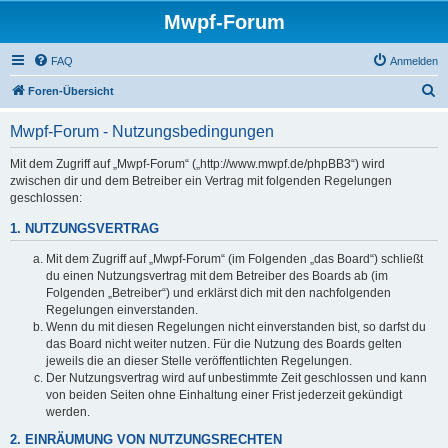
Mwpf-Forum
FAQ
Anmelden
S
Foren-Übersicht
u
Mwpf-Forum - Nutzungsbedingungen
c
h
Mit dem Zugriff auf „Mwpf-Forum“ („http://www.mwpf.de/phpBB3“) wird
zwischen dir und dem Betreiber ein Vertrag mit folgenden Regelungen
e
geschlossen:
1. NUTZUNGSVERTRAG
Mit dem Zugriff auf „Mwpf-Forum“ (im Folgenden „das Board“) schließt
du einen Nutzungsvertrag mit dem Betreiber des Boards ab (im
Folgenden „Betreiber“) und erklärst dich mit den nachfolgenden
Regelungen einverstanden.
Wenn du mit diesen Regelungen nicht einverstanden bist, so darfst du
das Board nicht weiter nutzen. Für die Nutzung des Boards gelten
jeweils die an dieser Stelle veröffentlichten Regelungen.
Der Nutzungsvertrag wird auf unbestimmte Zeit geschlossen und kann
von beiden Seiten ohne Einhaltung einer Frist jederzeit gekündigt
werden.
2. EINRÄUMUNG VON NUTZUNGSRECHTEN